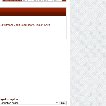
,
SkyDream
,
Jack Beauregard
,
Ted69
,
Shyn
igation rapide