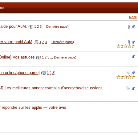
ine
Note
'aide pour AuM.
(
1
2
3
...
Dernière page
)
er votre profil AuM
(
1
2
3
...
Dernière page
)
Online] Vos astuces
(
1
2
3
...
Dernière page
)
ion online/phone game]
(
1
2
3
)
M] Les meilleures annonces/mails d'accroche/discussions
our répondre sur les applis — votre avis