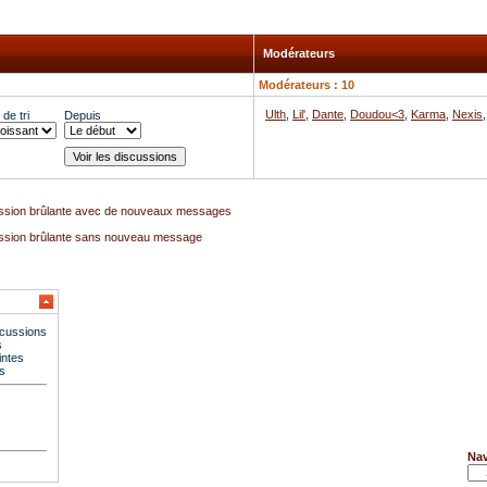
Modérateurs
Modérateurs : 10
Ulth
,
Lil'
,
Dante
,
Doudou<3
,
Karma
,
Nexis
de tri
Depuis
ssion brûlante avec de nouveaux messages
ssion brûlante sans nouveau message
scussions
s
intes
s
Nav