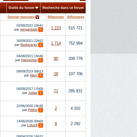
Outils du forum
Recherche dans ce forum
Dernier message
Réponses
Affichages
02/08/2022
10h41
1 223
515 721
par
wingardodo
30/09/2021
22h52
1 714
752 994
par
Boobsavior
04/08/2021
15h46
80
208 778
par
Hanneman
09/09/2019
08h13
28
107 706
par
Niico
06/08/2017
17h08
71
285 831
par
Judas
22/06/2026
19h36
2
4 202
par
Péitho
14/06/2026
00h04
9
2 292
par
Lotus8
09/04/2026
16h32