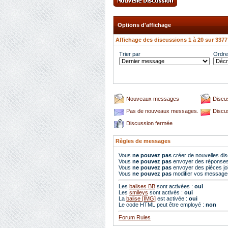
Options d'affichage
Affichage des discussions 1 à 20 sur 3377
Trier par
Ordre 
Nouveaux messages
Discu
Pas de nouveaux messages.
Discu
Discussion fermée
Règles de messages
Vous
ne pouvez pas
créer de nouvelles di
Vous
ne pouvez pas
envoyer des réponse
Vous
ne pouvez pas
envoyer des pièces jo
Vous
ne pouvez pas
modifier vos message
Les
balises BB
sont activées :
oui
Les
smileys
sont activés :
oui
La
balise [IMG]
est activée :
oui
Le code HTML peut être employé :
non
Forum Rules