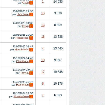
1
14 938
par
Oxyg
23/03/2026
19h38
13
3 530
par
click_here
17/03/2026
18h38
16
8 869
par
Oxyg
09/02/2026
21h27
16
13 736
par
Roldacross
22/05/2025
16h47
4
23 440
par
albertinho44
15/12/2024
14h40
10
9 697
par
Chnathane
17/10/2024
22h19
17
10 638
par
Toby66
17/10/2024
21h34
8
10 178
par
Hanneman
16/10/2024
15h53
4
6 063
par
Nicolascharp