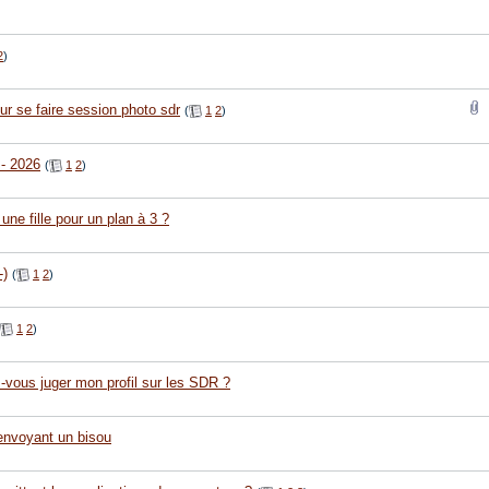
2
)
r se faire session photo sdr
(
1
2
)
 - 2026
(
1
2
)
une fille pour un plan à 3 ?
-)
(
1
2
)
1
2
)
ez-vous juger mon profil sur les SDR ?
 envoyant un bisou