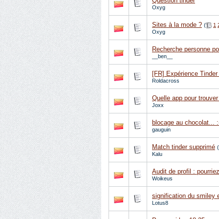
Question tinder
Oxyg
Sites à la mode ?
(
1
Oxyg
Recherche personne pou
__ben__
[FR] Expérience Tinder
Roldacross
Quelle app pour trouver 
Joxx
blocage au chocolat... :
gauguin
Match tinder supprimé
(
Kalu
Audit de profil : pourri
Woikeus
signification du smiley
Lotus8