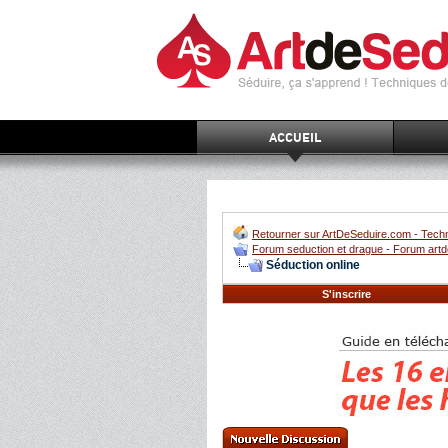
ACCUEIL
Retourner sur ArtDeSeduire.com - Techn
Forum seduction et drague - Forum artd
Séduction online
S'inscrire