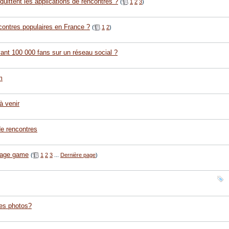
quittent les applications de rencontres ?
(
1
2
3
)
contres populaires en France ?
(
1
2
)
nt 100 000 fans sur un réseau social ?
m
à venir
de rencontres
sage game
(
1
2
3
...
Dernière page
)
es photos?