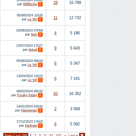
12/09/2024
20h45
28
15 789
par
W0lfenSs
05/08/2024
11h26
11
12 732
par
Le Yel'
03/08/2024
07h59
4
5 186
par
Noir
23/07/2024
17h27
9
5 643
par
jeanal
05/06/2024
06h10
6
5 347
par
Le Yel'
13/03/2024
12h23
6
7 141
par
Le Yel'
08/02/2024
06h32
43
16 352
par
Freaky-friday
14/01/2024
02h42
2
3 569
par
Hanneman
17/12/2023
17h03
6
5 092
par
Karlman
Page 1 sur 169
1
2
3
11
51
101
>
Last
»