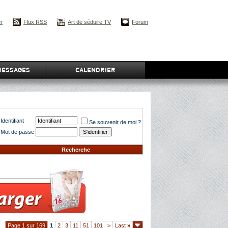
er
Flux RSS
Art de séduire TV
Forum
MESSAGES
CALENDRIER
Identifiant
Se souvenir de moi ?
Mot de passe
Recherche
Page 1 sur 169
1
2
3
11
51
101
>
Last
»