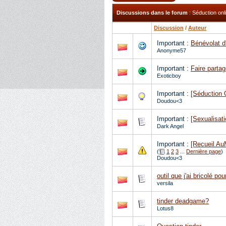
Discussions dans le forum
: Séduction onl
Discussion
/
Auteur
Important :
Bénévolat d
Anonyme57
Important :
Faire partag
Exoticboy
Important :
[Séduction 
Doudou<3
Important :
[Sexualisat
Dark Angel
Important :
[Recueil Au
(
1
2
3
...
Dernière page
)
Doudou<3
outil que j'ai bricolé p
versila
tinder deadgame?
Lotus8