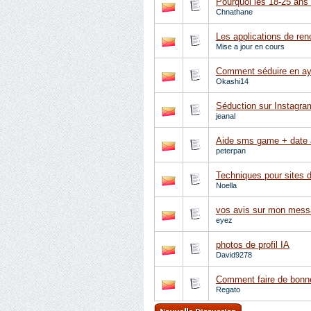
Pourquoi les 18-25 ans 
Chnathane
Les applications de ren
Mise a jour en cours
Comment séduire en aya
Okashi14
Séduction sur Instagra
jeanal
Aide sms game + date 
peterpan
Techniques pour sites 
Noella
vos avis sur mon mes
eyez
photos de profil IA
David9278
Comment faire de bonn
Regato