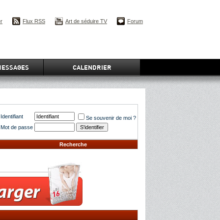
er
Flux RSS
Art de séduire TV
Forum
MESSAGES
CALENDRIER
Identifiant
Se souvenir de moi ?
Mot de passe
Recherche