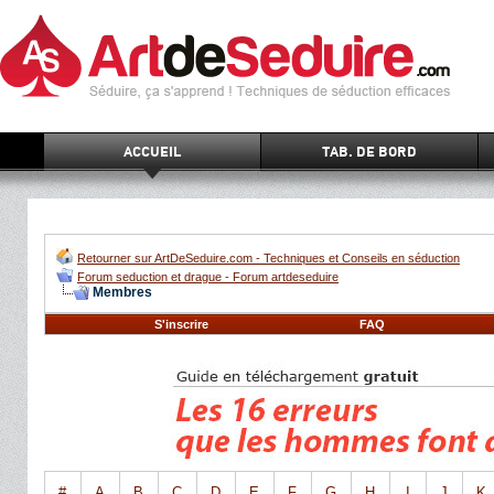
ACCUEIL
TAB. DE BORD
Retourner sur ArtDeSeduire.com - Techniques et Conseils en séduction
Forum seduction et drague - Forum artdeseduire
Membres
S'inscrire
FAQ
#
A
B
C
D
E
F
G
H
I
J
K