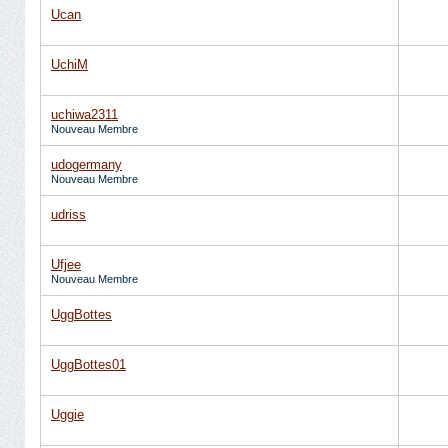
Ucan
UchiM
uchiwa2311
Nouveau Membre
udogermany
Nouveau Membre
udriss
Ufjee
Nouveau Membre
UggBottes
UggBottes01
Uggie