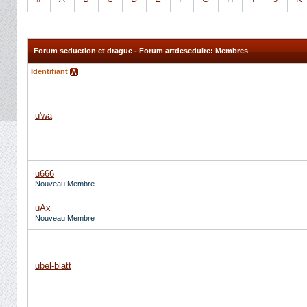
Forum seduction et drague - Forum artdeseduire: Membres
Identifiant
u'wa
u666
Nouveau Membre
uAx
Nouveau Membre
ubel-blatt