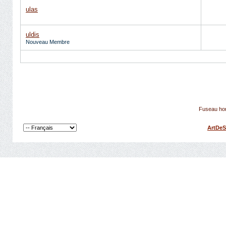
ulas
uldis
Nouveau Membre
Fuseau hor
ArtDeS