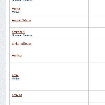
Nouveau Membre
Amiral
Motivé
Amiral Nelson
amiral999
Nouveau Membre
amitstotSoups
Amitsu
amix
Motivé
amix13