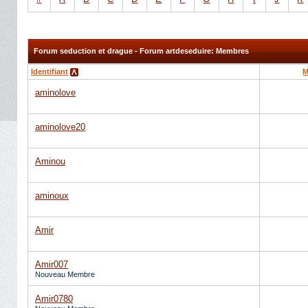
Forum seduction et drague - Forum artdeseduire: Membres
Identifiant
M
aminolove
aminolove20
Aminou
aminoux
Amir
Amir007
Nouveau Membre
Amir0780