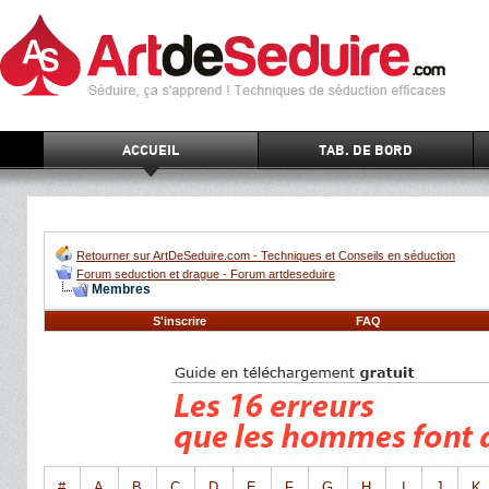
ACCUEIL
TAB. DE BORD
Retourner sur ArtDeSeduire.com - Techniques et Conseils en séduction
Forum seduction et drague - Forum artdeseduire
Membres
S'inscrire
FAQ
#
A
B
C
D
E
F
G
H
I
J
K