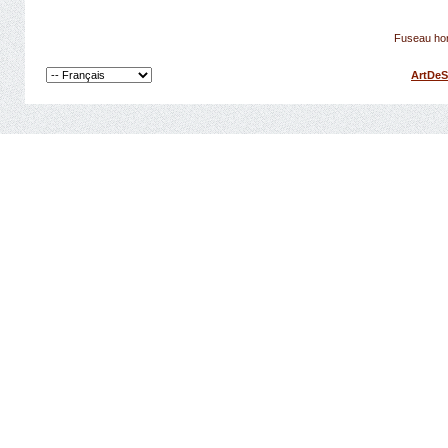
Fuseau hor
ArtDeS