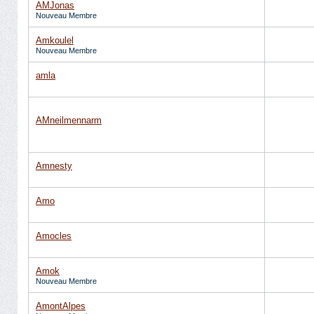
AMJonas
Nouveau Membre
Amkoulel
Nouveau Membre
amla
AMneilmennarm
Amnesty
Amo
Amocles
Amok
Nouveau Membre
AmontAlpes