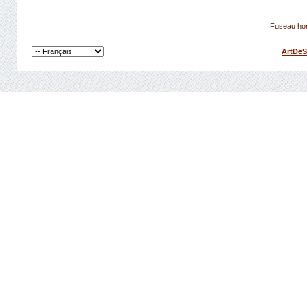
Fuseau hor
ArtDeS