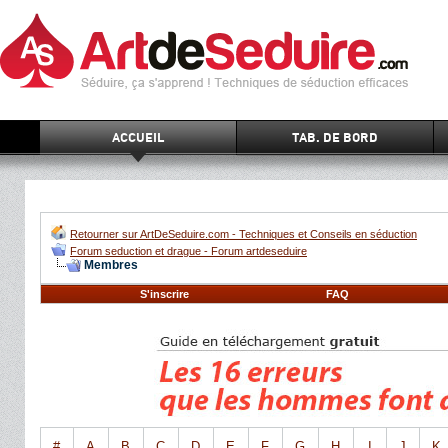
ACCUEIL
TAB. DE BORD
Retourner sur ArtDeSeduire.com - Techniques et Conseils en séduction
Forum seduction et drague - Forum artdeseduire
Membres
S'inscrire
FAQ
#
A
B
C
D
E
F
G
H
I
J
K