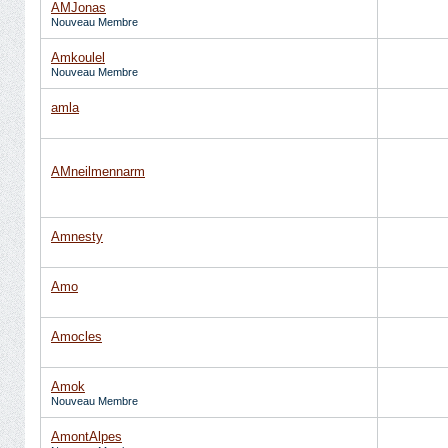
AMJonas
Nouveau Membre
Amkoulel
Nouveau Membre
amla
AMneilmennarm
Amnesty
Amo
Amocles
Amok
Nouveau Membre
AmontAlpes