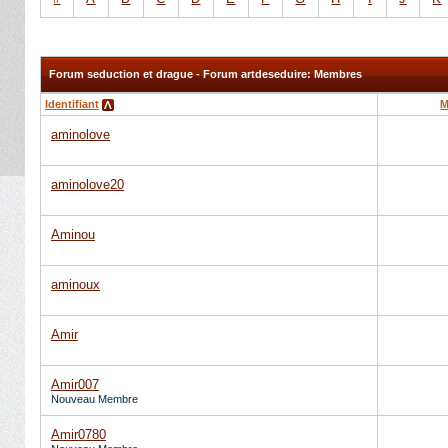
Forum seduction et drague - Forum artdeseduire: Membres
Identifiant
M
aminolove
aminolove20
Aminou
aminoux
Amir
Amir007
Nouveau Membre
Amir0780