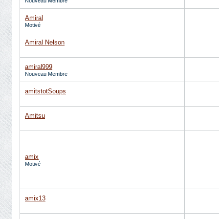
Nouveau Membre
Amiral
Motivé
Amiral Nelson
amiral999
Nouveau Membre
amitstotSoups
Amitsu
amix
Motivé
amix13