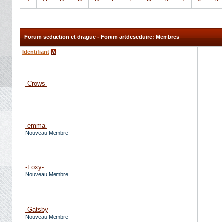
Forum seduction et drague - Forum artdeseduire: Membres
Identifiant
-Crows-
-emma-
Nouveau Membre
-Foxy-
Nouveau Membre
-Gatsby
Nouveau Membre