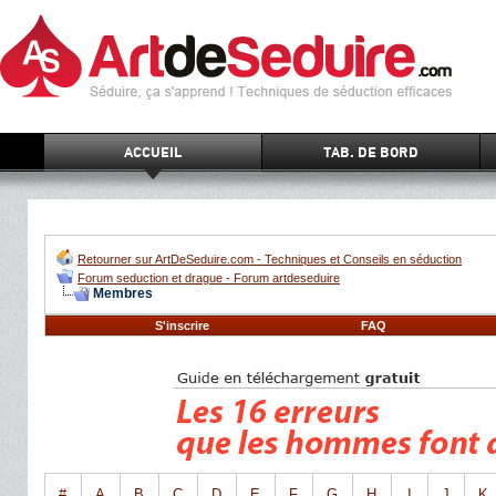
ACCUEIL
TAB. DE BORD
Retourner sur ArtDeSeduire.com - Techniques et Conseils en séduction
Forum seduction et drague - Forum artdeseduire
Membres
S'inscrire
FAQ
#
A
B
C
D
E
F
G
H
I
J
K