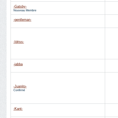
-Gatsby-
Nouveau Membre
-gentleman-
-Idriss-
-jabba
-Juanito-
Confirmé
-Kant-