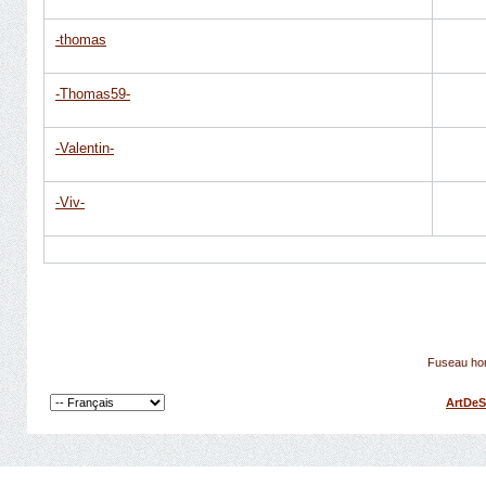
-thomas
-Thomas59-
-Valentin-
-Viv-
Fuseau hor
ArtDeS