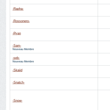
-Rapha-
-Rossonero-
-Ryan
-Sam-
Nouveau Membre
-seb-
Nouveau Membre
-Skaiid
-Snatch-
-Snow-