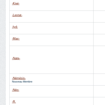
-Kiwi-
-Lestat-
-lyd-
-Max-
-Nate-
-Némésis-
Nouveau Membre
-Néo-
-R.