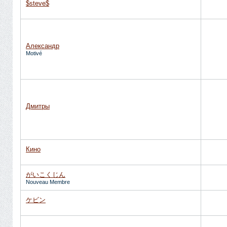
$steve$
Александр
Motivé
Дмитры
Кино
がいこくじん
Nouveau Membre
ケビン