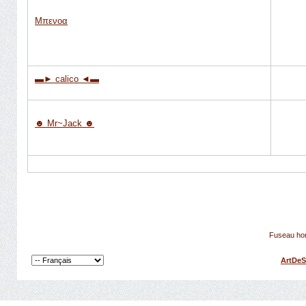
Μπενοα
▬► calico ◄▬
☻ Mr~Jack ☻
Fuseau hor
ArtDeS