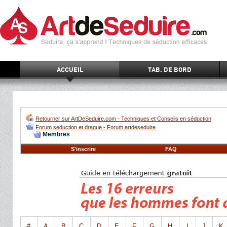
ACCUEIL
TAB. DE BORD
Retourner sur ArtDeSeduire.com - Techniques et Conseils en séduction
Forum seduction et drague - Forum artdeseduire
Membres
S'inscrire
FAQ
#
A
B
C
D
E
F
G
H
I
J
K