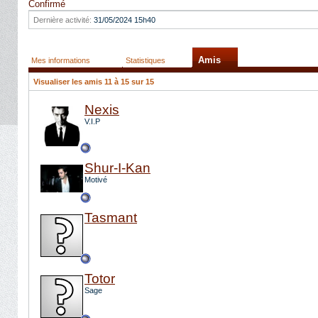
Confirmé
Dernière activité:
31/05/2024
15h40
Amis
Mes informations
Statistiques
Visualiser les amis 11 à 15 sur 15
Nexis
V.I.P
Shur-I-Kan
Motivé
Tasmant
Totor
Sage