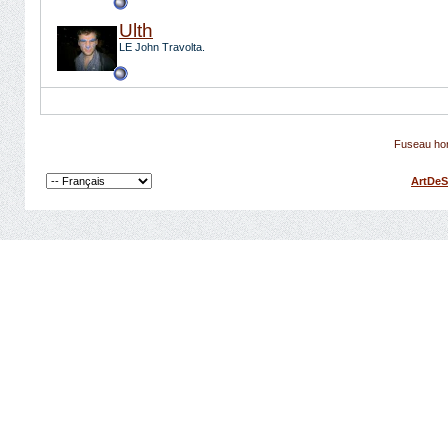
Ulth
LE John Travolta.
Fuseau hor
ArtDeS