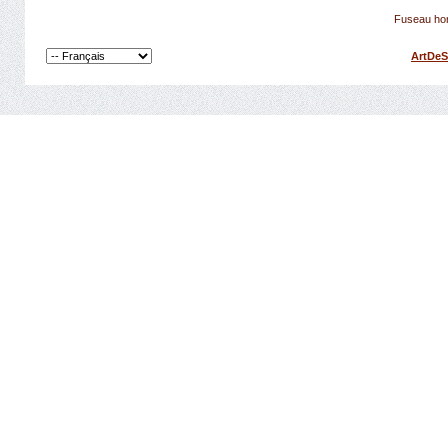
Fuseau hor
ArtDeS