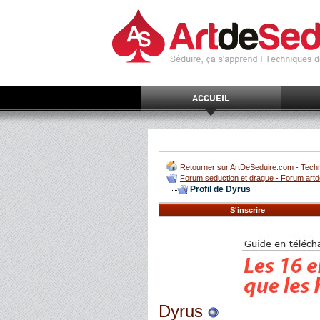
ACCUEIL
Retourner sur ArtDeSeduire.com - Techn
Forum seduction et drague - Forum artd
Profil de Dyrus
S'inscrire
Dyrus