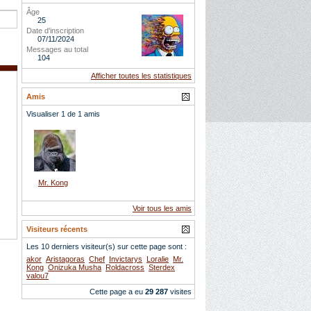
Âge
25
Date d'inscription
07/11/2024
Messages au total
104
Afficher toutes les statistiques
Amis
Visualiser 1 de 1 amis
Mr. Kong
Voir tous les amis
Visiteurs récents
Les 10 derniers visiteur(s) sur cette page sont :
akor
Aristagoras
Chef
Invictarys
Loralie
Mr.
Kong
Onizuka Musha
Roldacross
Sterdex
valou7
Cette page a eu
29 287
visites