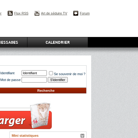
er
Flux RSS
Art de séduire TV
Forum
MESSAGES
CALENDRIER
Identifiant
Se souvenir de moi ?
Mot de passe
Recherche
Mini statistiques