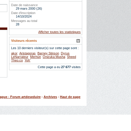
Date de naissance
29 mars 2000 (26)
Date d'inscription
14/10/2024
Messages au total
28
Afficher toutes les statistiques
Visiteurs récents
Les 10 derniers visiteur(s) sur cette page sont :
akor
Aristagoras
Barney Stinson
Dyrus
LeNarrateur
Merhün
Onizuka Musha
Sheed
Theo.co
Yoh'
Cette page a eu
27 677
visites
rague - Forum artdeseduire
-
Archives
-
Haut de page