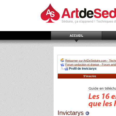
ACCUEIL
Retourner sur ArtDeSeduire.com - Techn
Forum seduction et drague - Forum artd
Profil de Invictarys
S'inscrire
Invictarys