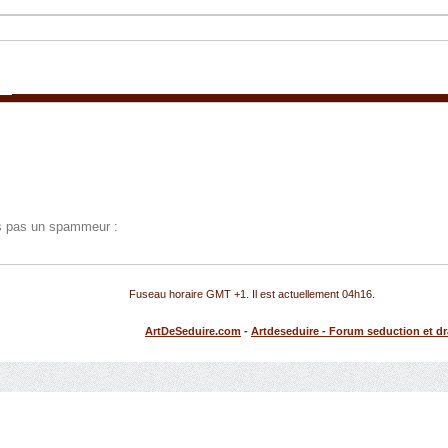
tes pas un spammeur :
Fuseau horaire GMT +1. Il est actuellement
04h16
.
ArtDeSeduire.com
-
Artdeseduire - Forum seduction et d