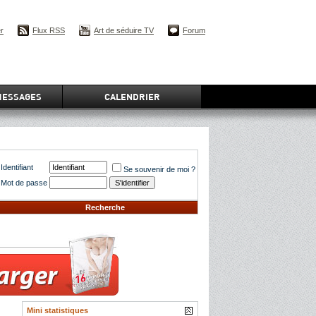
er
Flux RSS
Art de séduire TV
Forum
MESSAGES
CALENDRIER
Identifiant
Se souvenir de moi ?
Mot de passe
Recherche
Mini statistiques