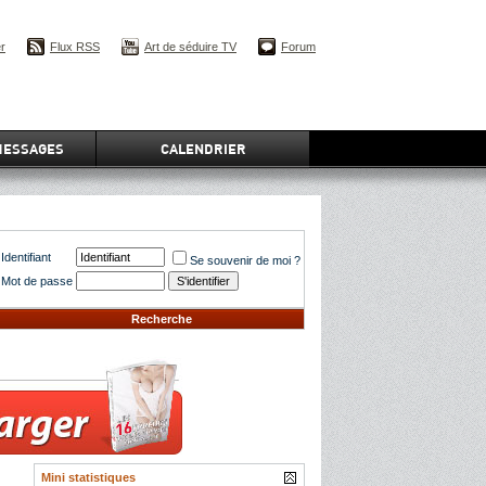
er
Flux RSS
Art de séduire TV
Forum
MESSAGES
CALENDRIER
Identifiant
Se souvenir de moi ?
Mot de passe
Recherche
Mini statistiques