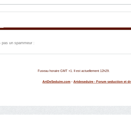
tes pas un spammeur :
Fuseau horaire GMT +1. Il est actuellement
12h29
.
ArtDeSeduire.com
-
Artdeseduire - Forum seduction et d