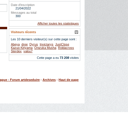
Date d'inscription
21/04/2022
Messages au total
300
Afficher toutes les statistiques
Visiteurs récents
Les 10 derniers visiteur(s) sur cette page sont :
Abeya
dree
Dyrus
Invictarys
JustClose
Kazuo Kiriyama
Onizuka Musha
Roldacross
Sterdex
valou7
Cette page a eu
73 208
visites
rague - Forum artdeseduire
-
Archives
-
Haut de page