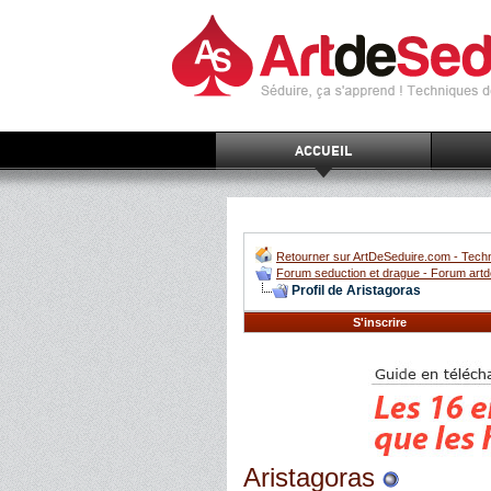
ACCUEIL
Retourner sur ArtDeSeduire.com - Techn
Forum seduction et drague - Forum artd
Profil de Aristagoras
S'inscrire
Aristagoras