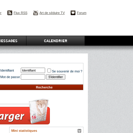
er
Flux RSS
Art de séduire TV
Forum
MESSAGES
CALENDRIER
Identifiant
Se souvenir de moi ?
Mot de passe
Recherche
Mini statistiques