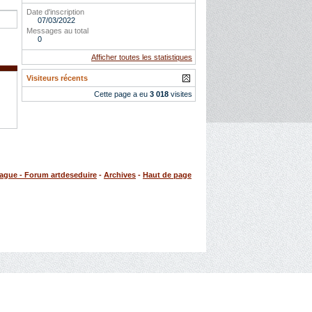
Date d'inscription
07/03/2022
Messages au total
0
Afficher toutes les statistiques
Visiteurs récents
Cette page a eu
3 018
visites
rague - Forum artdeseduire
-
Archives
-
Haut de page