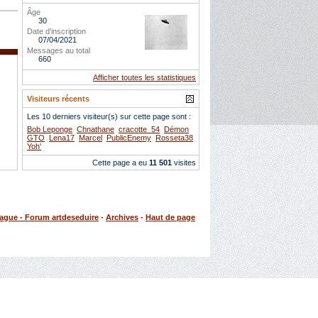
Âge
30
Date d'inscription
07/04/2021
Messages au total
660
Afficher toutes les statistiques
Visiteurs récents
Les 10 derniers visiteur(s) sur cette page sont :
Bob Leponge
Chnathane
cracotte_54
Démon
GTO
Lena17
Marcel
PublicEnemy
Rosseta38
Yoh'
Cette page a eu
11 501
visites
rague - Forum artdeseduire
-
Archives
-
Haut de page