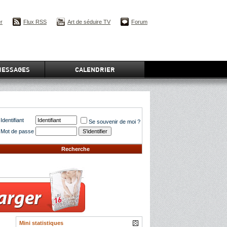
er
Flux RSS
Art de séduire TV
Forum
MESSAGES
CALENDRIER
Identifiant
Se souvenir de moi ?
Mot de passe
Recherche
Mini statistiques