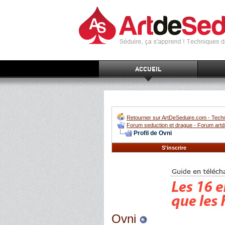
ACCUEIL
Retourner sur ArtDeSeduire.com - Techn
Forum seduction et drague - Forum artd
Profil de Ovni
S'inscrire
Ovni