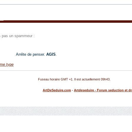
tes pas un spammeur :
Arrête de penser.
AGIS
.
ème type
Fuseau horaire GMT +1. Il est actuellement
09h43
.
ArtDeSeduire.com
-
Artdeseduire - Forum seduction et d