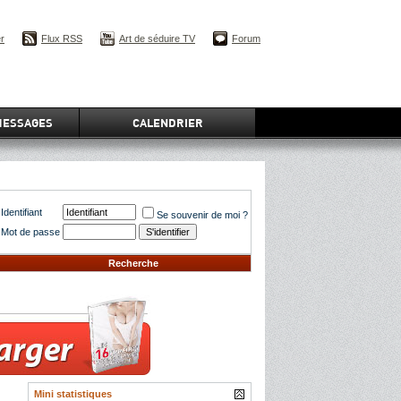
er
Flux RSS
Art de séduire TV
Forum
MESSAGES
CALENDRIER
Identifiant
Se souvenir de moi ?
Mot de passe
Recherche
Mini statistiques