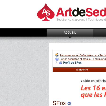
ACCUEIL
Retourner sur ArtDeSeduire.com - Techn
Forum seduction et drague - Forum artd
Profil de SFox
S'inscrire
SFox