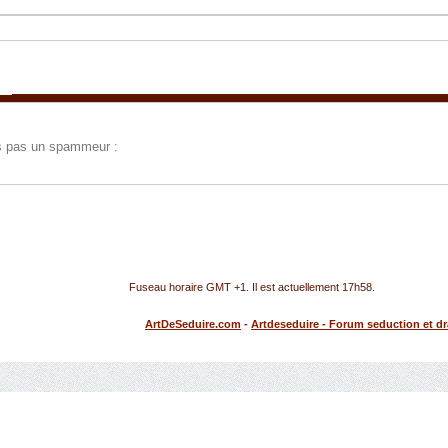
tes pas un spammeur :
Fuseau horaire GMT +1. Il est actuellement
17h58
.
ArtDeSeduire.com
-
Artdeseduire - Forum seduction et d