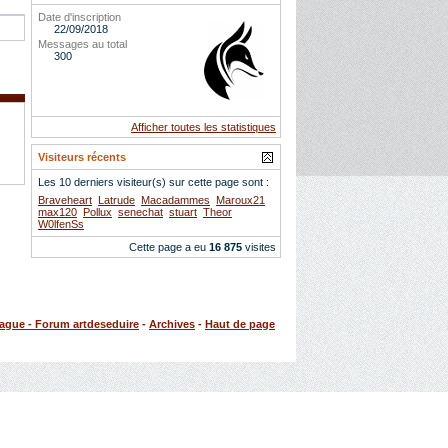
Date d'inscription
22/09/2018
Messages au total
300
Afficher toutes les statistiques
Visiteurs récents
Les 10 derniers visiteur(s) sur cette page sont :
Braveheart
Latrude
Macadammes
Maroux21
max120
Pollux
senechat
stuart
Theor
W0lfenSs
Cette page a eu
16 875
visites
rague - Forum artdeseduire
-
Archives
-
Haut de page