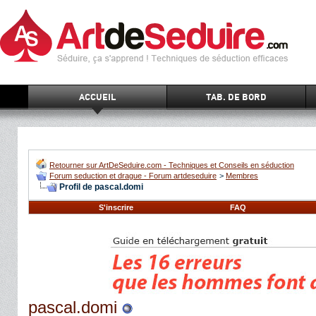
ACCUEIL
TAB. DE BORD
Retourner sur ArtDeSeduire.com - Techniques et Conseils en séduction
Forum seduction et drague - Forum artdeseduire
>
Membres
Profil de pascal.domi
S'inscrire
FAQ
pascal.domi