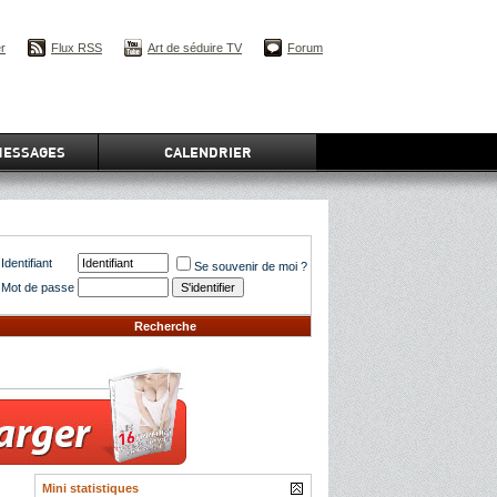
er
Flux RSS
Art de séduire TV
Forum
MESSAGES
CALENDRIER
Identifiant
Se souvenir de moi ?
Mot de passe
Recherche
Mini statistiques