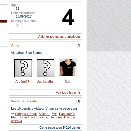
Âge
32
Date d'inscription
13/09/2017
Messages au total
55
Afficher toutes les statistiques
Amis
Visualiser 3 de 3 amis
Staf
Arsène27
JustineMlle
Voir tous les amis
Visiteurs récents
Les 10 derniers visiteur(s) sur cette page sont :
 Philippe Leroux
Belette_
Eris
Fabrice909
Flao
Jonas1
Niico
ski_au_tamtam
The Joe
wolf193
Cette page a eu
5 014
visites