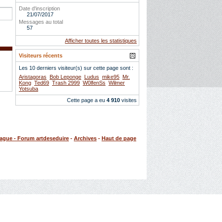
Date d'inscription
21/07/2017
Messages au total
57
Afficher toutes les statistiques
Visiteurs récents
Les 10 derniers visiteur(s) sur cette page sont :
Aristagoras
Bob Leponge
Ludus
mike95
Mr.
Kong
Ted69
Trash 2999
W0lfenSs
Wilmer
Yotsuba
Cette page a eu
4 910
visites
rague - Forum artdeseduire
-
Archives
-
Haut de page