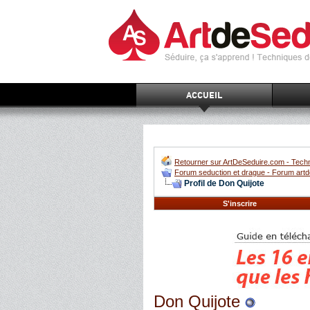
ACCUEIL
Retourner sur ArtDeSeduire.com - Techn
Forum seduction et drague - Forum artd
Profil de Don Quijote
S'inscrire
Don Quijote