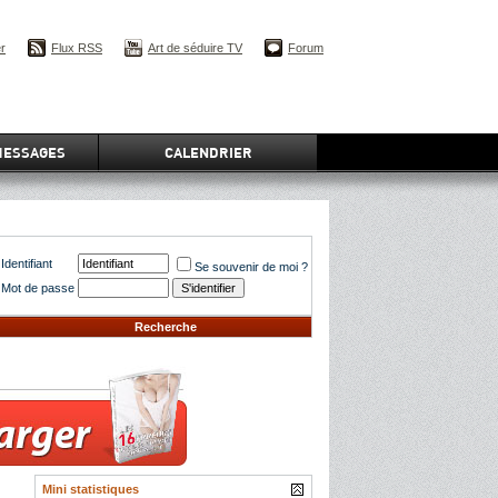
er
Flux RSS
Art de séduire TV
Forum
MESSAGES
CALENDRIER
Identifiant
Se souvenir de moi ?
Mot de passe
Recherche
Mini statistiques