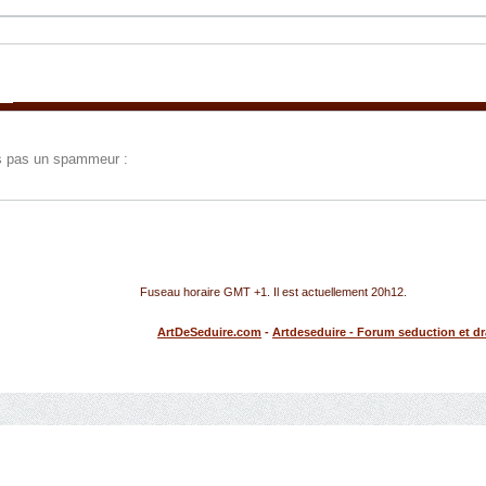
tes pas un spammeur :
Fuseau horaire GMT +1. Il est actuellement
20h12
.
ArtDeSeduire.com
-
Artdeseduire - Forum seduction et d