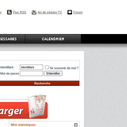
er
Flux RSS
Art de séduire TV
Forum
MESSAGES
CALENDRIER
Identifiant
Se souvenir de moi ?
Mot de passe
Recherche
Mini statistiques