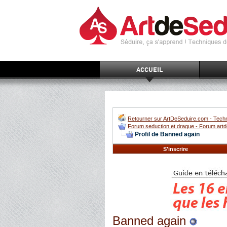
ACCUEIL
Retourner sur ArtDeSeduire.com - Techn
Forum seduction et drague - Forum artd
Profil de Banned again
S'inscrire
Banned again