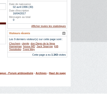
Date de naissance
02 avril 1996 (30)
Date d'inscription
16/04/2017
Messages au total
0
Afficher toutes les statistiques
Visiteurs récents
Les 9 derniers visiteur(s) sur cette page sont :
Chochem
clemlg
don Diego de la Vega
Hanneman
house MD
Jack Sparrow
KIB
Testobobo
Trent Wey
Cette page a eu
1 243
visites
rague - Forum artdeseduire
-
Archives
-
Haut de page