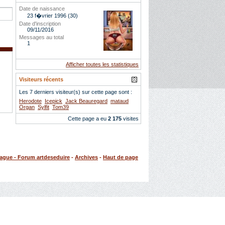
Date de naissance
23 f�vrier 1996 (30)
Date d'inscription
09/11/2016
Messages au total
1
Afficher toutes les statistiques
Visiteurs récents
Les 7 derniers visiteur(s) sur cette page sont :
Herodote
Icepick
Jack Beauregard
mataud
Organ
Sylfit
Tom39
Cette page a eu
2 175
visites
rague - Forum artdeseduire
-
Archives
-
Haut de page