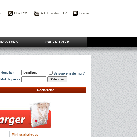
er
Flux RSS
Art de séduire TV
Forum
MESSAGES
CALENDRIER
Identifiant
Se souvenir de moi ?
Mot de passe
Recherche
Mini statistiques