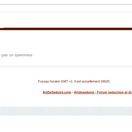
tes pas un spammeur :
Fuseau horaire GMT +1. Il est actuellement
04h25
.
ArtDeSeduire.com
-
Artdeseduire - Forum seduction et d