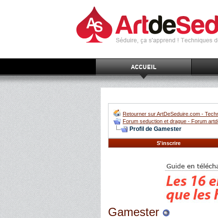
ACCUEIL
Retourner sur ArtDeSeduire.com - Techn
Forum seduction et drague - Forum artd
Profil de Gamester
S'inscrire
Gamester