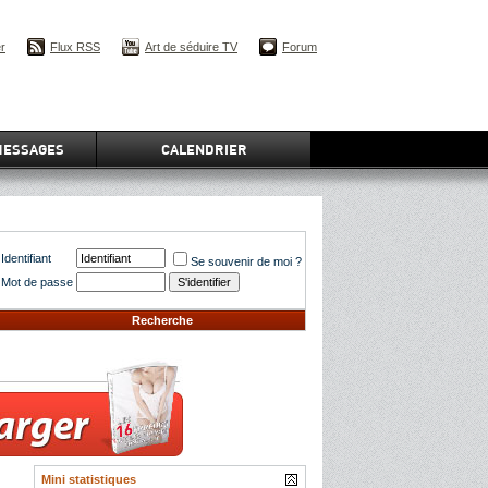
er
Flux RSS
Art de séduire TV
Forum
MESSAGES
CALENDRIER
Identifiant
Se souvenir de moi ?
Mot de passe
Recherche
Mini statistiques