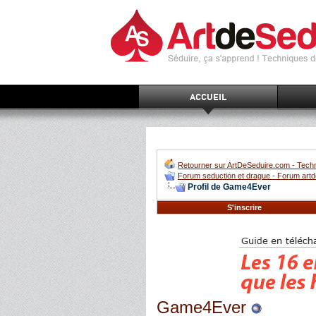
ACCUEIL
Retourner sur ArtDeSeduire.com - Techn
Forum seduction et drague - Forum artd
Profil de Game4Ever
S'inscrire
Game4Ever