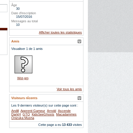
Âge
30
Date d'inscription
15/07/2016
Messages au total
10
Afficher toutes les statistiques
Amis
Visualiser 1 de 1 amis
Wot-gm
Voir tous les amis
Visiteurs récents
Les 9 derniers visiteur(s) sur cette page sont :
Andill
Apprenti Gameur
Arnold
Ascende
DarkH
GTO
KidsSeeGhosts
Macadammes
Onizuka Musha
Cette page a eu
13 433
visites