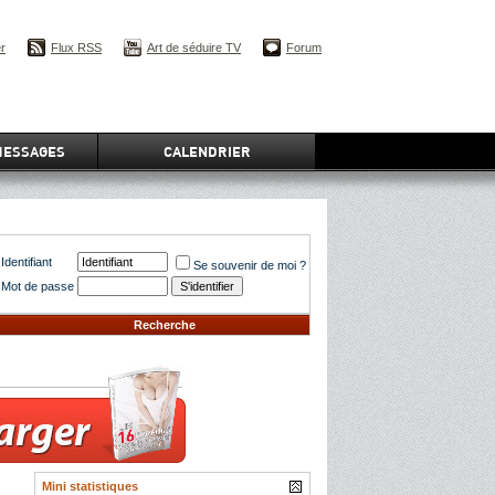
er
Flux RSS
Art de séduire TV
Forum
MESSAGES
CALENDRIER
Identifiant
Se souvenir de moi ?
Mot de passe
Recherche
Mini statistiques