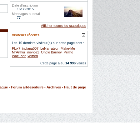
Date d'inscription
16/08/2015
Messages au total
77
Afficher toutes les statistiques
Visiteurs récents
Les 10 derniers visiteur(s) sur cette page sont :
Flux7
indiana007
LeNarrateur
Make-Me
MrArthur
novice1
Oncle Barney
Péitho
WaitForIt
Wilfred
Cette page a eu
14 996
visites
rague - Forum artdeseduire
-
Archives
-
Haut de page