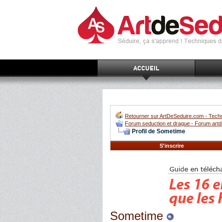
ACCUEIL
Retourner sur ArtDeSeduire.com - Techn
Forum seduction et drague - Forum artd
Profil de Sometime
S'inscrire
Sometime