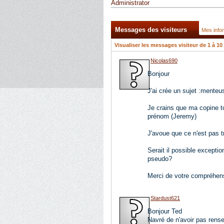
Administrator
Messages des visiteurs
Mes info
Visualiser les messages visiteur de 1 à
10
Nicolas690
Bonjour
J'ai crée un sujet :menteu
Je crains que ma copine t
prénom (Jeremy)
J'avoue que ce n'est pas tr
Serait il possible excepti
pseudo?
Merci de votre compréhen
Stardust621
Bonjour Ted
Navré de n'avoir pas rensei