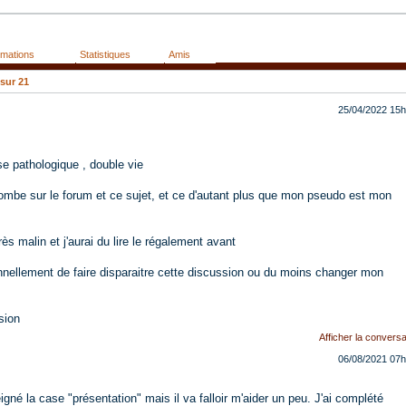
rmations
Statistiques
Amis
sur
21
25/04/2022
15h
se pathologique , double vie
ombe sur le forum et ce sujet, et ce d'autant plus que mon pseudo est mon
ès malin et j'aurai du lire le régalement avant
onnellement de faire disparaitre cette discussion ou du moins changer mon
sion
Afficher la conversa
06/08/2021
07h
gné la case "présentation" mais il va falloir m'aider un peu. J'ai complété