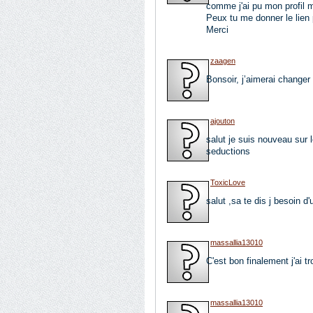
comme j'ai pu mon profil m
Peux tu me donner le lien 
Merci
zaagen
Bonsoir, j’aimerai changer
ajouton
salut je suis nouveau sur 
seductions
ToxicLove
salut ,sa te dis j besoin d
massallia13010
C'est bon finalement j'ai t
massallia13010