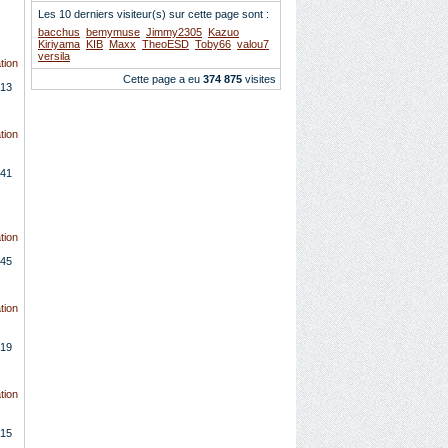
Les 10 derniers visiteur(s) sur cette page sont :
bacchus
bemymuse
Jimmy2305
Kazuo
Kiriyama
KIB
Maxx
TheoESD
Toby66
valou7
versila
tion
Cette page a eu
374 875
visites
13
tion
41
tion
45
tion
19
tion
15