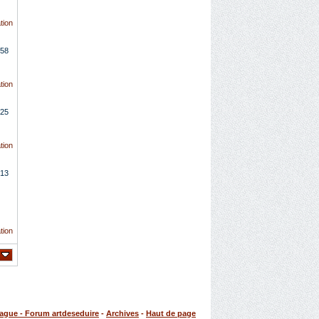
tion
58
tion
25
tion
13
tion
rague - Forum artdeseduire
-
Archives
-
Haut de page