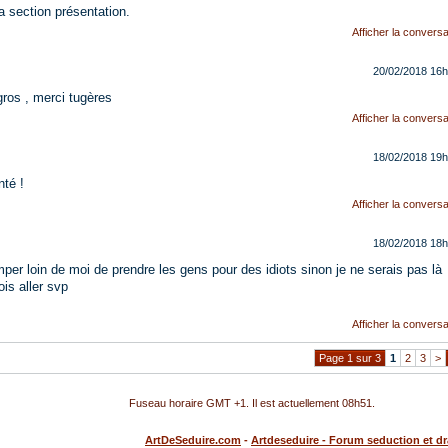
a section présentation.
Afficher la conversa
20/02/2018
16h
gros , merci tugères
Afficher la conversa
18/02/2018
19h
nté !
Afficher la conversa
18/02/2018
18h
per loin de moi de prendre les gens pour des idiots sinon je ne serais pas là
is aller svp
Afficher la conversa
Page 1 sur 3
1
2
3
>
Fuseau horaire GMT +1. Il est actuellement
08h51
.
ArtDeSeduire.com
-
Artdeseduire - Forum seduction et d