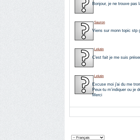
Bonjour, je ne trouve pas l
Sauron
Viens sur monn topic stp 
Lelutin
C'est fait je me suis prése
Lelutin
Excuse moi j'ai du me trom
Peux-tu m’indiquer ou je do
Merci