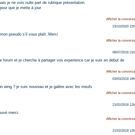
ais je ne vois nulle part de rubrique présentation.
pour que je mette à jour.
Afficher la conversa
23/10/2020
22h
 mon pseudo s’il vous plaît. Merci
Afficher la conversa
08/07/2018
21h
le forum et je cherche à partager vos experience car je suis en debut de
Afficher la conversa
03/03/2018
18h
'un wing ? je suis nouveau et je galère avec les meufs
Afficher la conversa
21/02/2018
12h
rouvé merci.
Afficher la conversa
21/02/2018
12h