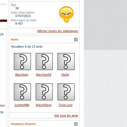
Âge
38
Date d'inscription
07/07/2014
Messages au total
8 407
Afficher toutes les statistiques
29
Amis
Visualiser 6 de 13 amis
Blackbart
Machete69
Vanity
JustineMlle
WaveWave
ToxicLove
tion
34
Voir tous les amis
Visiteurs récents