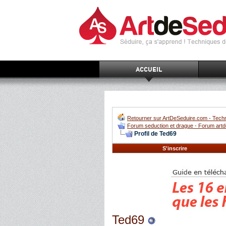
ACCUEIL
Retourner sur ArtDeSeduire.com - Techn
Forum seduction et drague - Forum artd
Profil de Ted69
S'inscrire
Ted69