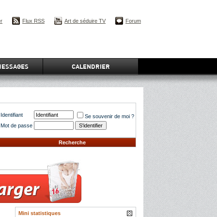
er
Flux RSS
Art de séduire TV
Forum
MESSAGES
CALENDRIER
Identifiant
Se souvenir de moi ?
Mot de passe
Recherche
Mini statistiques