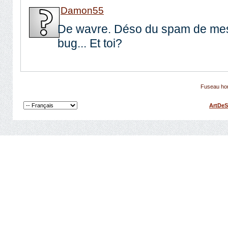
Damon55
De wavre. Déso du spam de mes
bug... Et toi?
Fuseau hor
ArtDeS