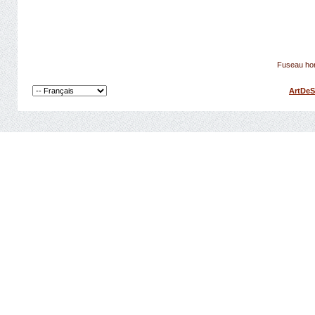
Fuseau hor
ArtDeS