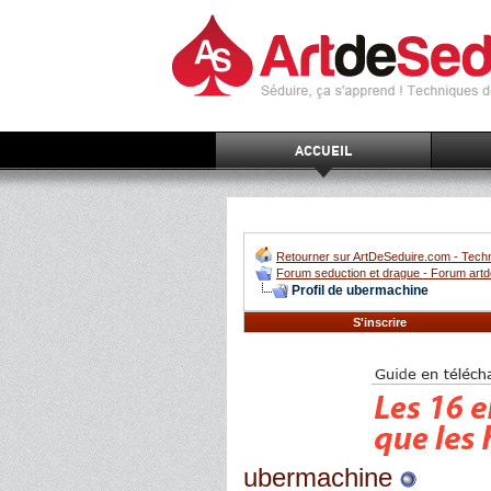
ACCUEIL
Retourner sur ArtDeSeduire.com - Techn
Forum seduction et drague - Forum artd
Profil de ubermachine
S'inscrire
ubermachine