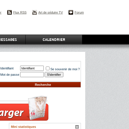
er
Flux RSS
Art de séduire TV
Forum
MESSAGES
CALENDRIER
Identifiant
Se souvenir de moi ?
Mot de passe
Recherche
Mini statistiques