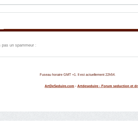
tes pas un spammeur :
Fuseau horaire GMT +1. Il est actuellement
22h54
.
ArtDeSeduire.com
-
Artdeseduire - Forum seduction et d