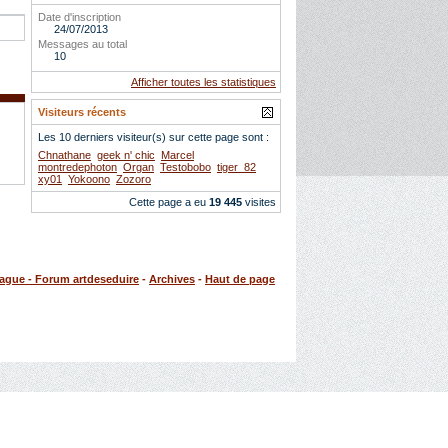
Date d'inscription
24/07/2013
Messages au total
10
Afficher toutes les statistiques
Visiteurs récents
Les 10 derniers visiteur(s) sur cette page sont :
Chnathane
geek n' chic
Marcel
montredephoton
Organ
Testobobo
tiger_82
xy01
Yokoono
Zozoro
Cette page a eu
19 445
visites
rague - Forum artdeseduire
-
Archives
-
Haut de page