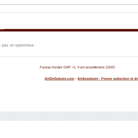
tes pas un spammeur :
Fuseau horaire GMT +1. Il est actuellement
12h03
.
ArtDeSeduire.com
-
Artdeseduire - Forum seduction et d