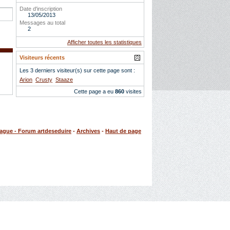
Date d'inscription
13/05/2013
Messages au total
2
Afficher toutes les statistiques
Visiteurs récents
Les 3 derniers visiteur(s) sur cette page sont :
Arion
Crusty
Staaze
Cette page a eu
860
visites
rague - Forum artdeseduire
-
Archives
-
Haut de page