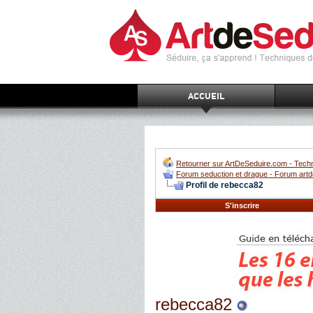
ACCUEIL
Retourner sur ArtDeSeduire.com - Techn
Forum seduction et drague - Forum artd
Profil de rebecca82
S'inscrire
rebecca82