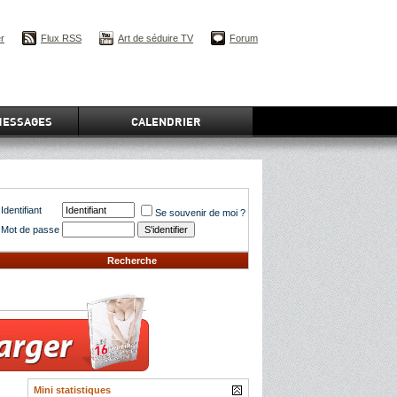
er
Flux RSS
Art de séduire TV
Forum
MESSAGES
CALENDRIER
Identifiant
Se souvenir de moi ?
Mot de passe
Recherche
Mini statistiques