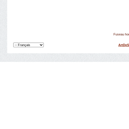
Fuseau hor
ArtDeS