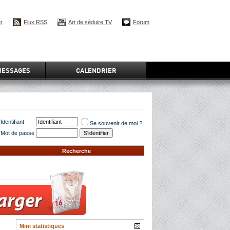
er
Flux RSS
Art de séduire TV
Forum
MESSAGES
CALENDRIER
Identifiant
Se souvenir de moi ?
Mot de passe
Recherche
Mini statistiques