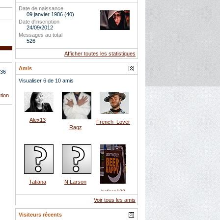
Date de naissance
09 janvier 1986 (40)
Date d'inscription
24/09/2012
Messages au total
526
Afficher toutes les statistiques
Amis
36
Visualiser 6 de 10 amis
tion
Alex13
French_Lover
Ragz
Tatiana
N.Larson
before138
Voir tous les amis
Visiteurs récents