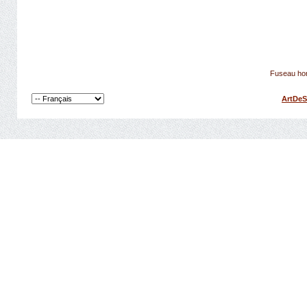
Fuseau hor
ArtDeS