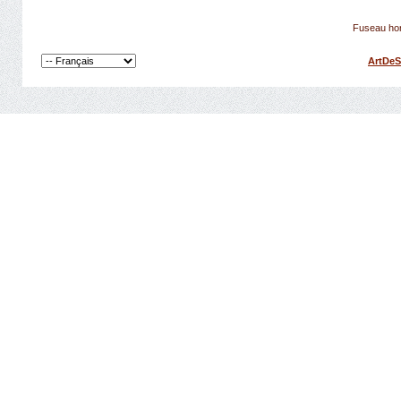
Fuseau hor
ArtDeS