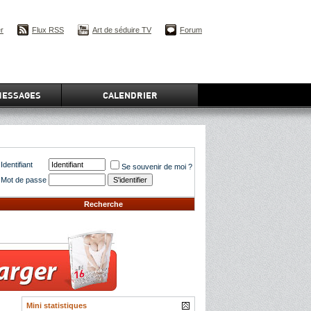
er
Flux RSS
Art de séduire TV
Forum
MESSAGES
CALENDRIER
Identifiant
Se souvenir de moi ?
Mot de passe
Recherche
Mini statistiques