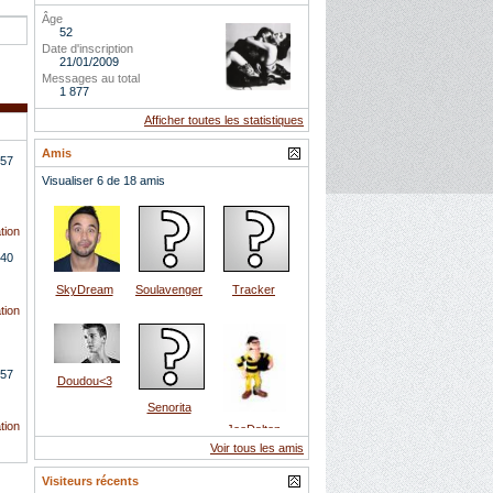
Âge
52
Date d'inscription
21/01/2009
Messages au total
1 877
Afficher toutes les statistiques
Amis
57
Visualiser 6 de 18 amis
tion
h40
SkyDream
Soulavenger
Tracker
tion
57
Doudou<3
Senorita
tion
JoeDalton
Voir tous les amis
Visiteurs récents