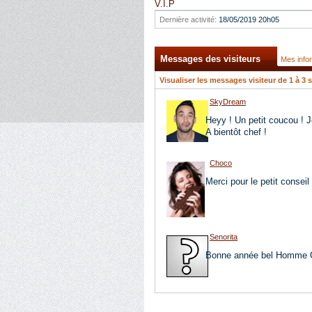
V.I.P
Dernière activité:
18/05/2019
20h05
Messages des visiteurs
Mes info
Visualiser les messages visiteur de 1 à
3
s
SkyDream
Heyy ! Un petit coucou ! J
A bientôt chef !
Choco
Merci pour le petit conseil
Senorita
Bonne année bel Homme C