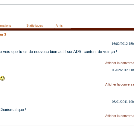
rmations
Statistiques
Amis
ur
3
16/02/2012
15h
e vois que tu es de nouveau bien actif sur ADS, content de voir ça !
Afficher la conversa
05/02/2012
11
Afficher la conversa
05/01/2011
19h
harismatique !
Afficher la conversa