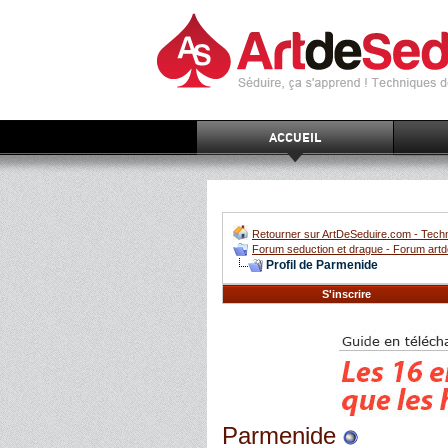
ACCUEIL
Retourner sur ArtDeSeduire.com - Techn
Forum seduction et drague - Forum artd
Profil de Parmenide
S'inscrire
Parmenide