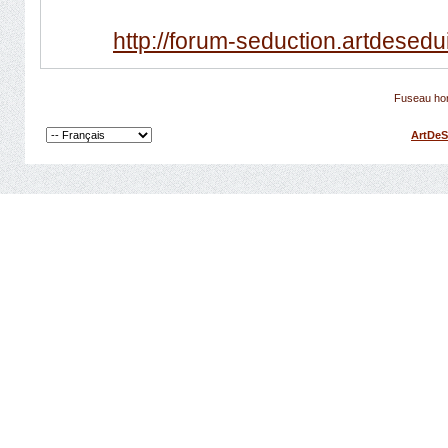
http://forum-seduction.artdeseduir
Fuseau hor
ArtDeS