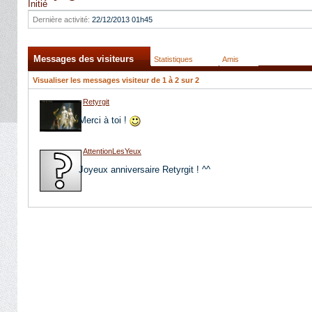
Initié
Dernière activité:
22/12/2013
01h45
Messages des visiteurs
Statistiques
Amis
Visualiser les messages visiteur de 1 à
2
sur
2
Retyrgit
Merci à toi !
AttentionLesYeux
Joyeux anniversaire Retyrgit ! ^^