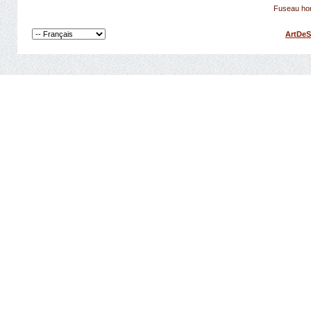
Fuseau hor
ArtDeS