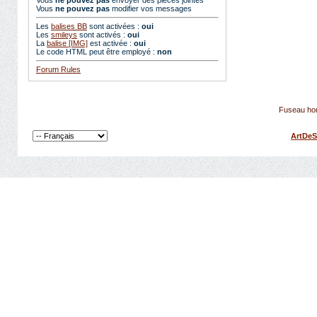
Vous
ne pouvez pas
envoyer des pièces jointes
Vous
ne pouvez pas
modifier vos messages
Les
balises BB
sont activées :
oui
Les
smileys
sont activés :
oui
La
balise [IMG]
est activée :
oui
Le code HTML peut être employé :
non
Forum Rules
Fuseau hor
ArtDeS