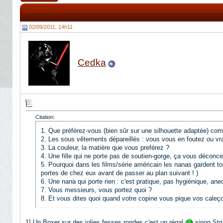
02/09/2011, 14h11
Cedka
Citation:
1. Que préférez-vous (bien sûr sur une silhouette adaptée) comm
2. Les sous vêtements dépareillés : vous vous en foutez ou vra
3. La couleur, la matière que vous preférez ?
4. Une fille qui ne porte pas de soutien-gorge, ça vous déconcen
5. Pourquoi dans les films/série américain les nanas gardent tou
portes de chez eux avant de passer au plan suivant ! )
6. Une nana qui porte rien : c'est pratique, pas hygiénique, ane
7. Vous messieurs, vous portez quoi ?
8. Et vous dites quoi quand votre copine vous pique vos caleç
1] Un Boxer sur des jolies fesses rondes c'est un régal
sinon Stri