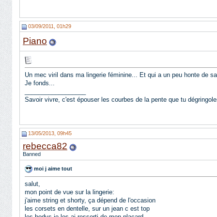
03/09/2011, 01h29
Piano
Un mec viril dans ma lingerie féminine... Et qui a un peu honte de s
Je fonds...
__________________
Savoir vivre, c'est épouser les courbes de la pente que tu dégringole
13/05/2013, 09h45
rebecca82
Banned
moi j aime tout
salut,
mon point de vue sur la lingerie:
j'aime string et shorty, ça dépend de l'occasion
les corsets en dentelle, sur un jean c est top
les bodys je les ai ressorti de mon placard