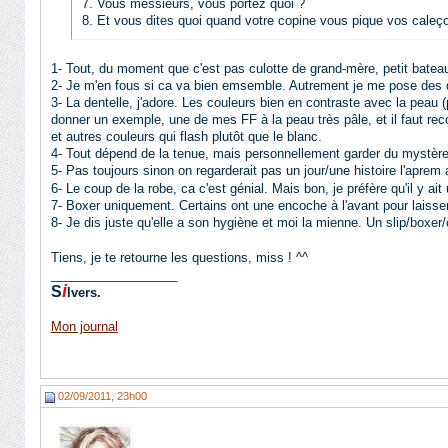
7. Vous messieurs, vous portez quoi ?
8. Et vous dites quoi quand votre copine vous pique vos caleç
1- Tout, du moment que c'est pas culotte de grand-mère, petit batea
2- Je m'en fous si ca va bien emsemble. Autrement je me pose des q
3- La dentelle, j'adore. Les couleurs bien en contraste avec la peau
donner un exemple, une de mes FF à la peau très pâle, et il faut reconn
et autres couleurs qui flash plutôt que le blanc.
4- Tout dépend de la tenue, mais personnellement garder du mystère c
5- Pas toujours sinon on regarderait pas un jour/une histoire l'apr
6- Le coup de la robe, ca c'est génial. Mais bon, je préfère qu'il y ait
7- Boxer uniquement. Certains ont une encoche à l'avant pour laisse
8- Je dis juste qu'elle a son hygiène et moi la mienne. Un slip/boxer
Tiens, je te retourne les questions, miss ! ^^
__________________
i
S
lvers.
Mon journal
02/09/2011, 23h00