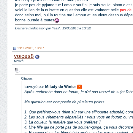
je porte pas de pyjama tue l amour sauf si je suis seule, sinon c est un
voici le lien de la nuisette en question elle est vraiment belle
pas de 
donc selon moi, oui la routine tue l amour et les vieux dessous dépar
bonne journée à toutes
Dernière modification par Yass' ; 13/05/2013 à
10h22
13/05/2013, 10h07
voices8
Motivé
Citation:
Envoyé par
Milady de Winter
Après recherche dans ce forum, je n'ai pas trouvé de sujet l'ab
Ma question est composée de plusieurs points.
1. Que préférez-vous (bien sûr sur une silhouette adaptée) comm
2. Les sous vêtements dépareillés : vous vous en foutez ou vra
3. La couleur, la matière que vous preférez ?
4. Une fille qui ne porte pas de soutien-gorge, ça vous déconcen
5. Pourquoi dans les films/série américain les nanas gardent tou