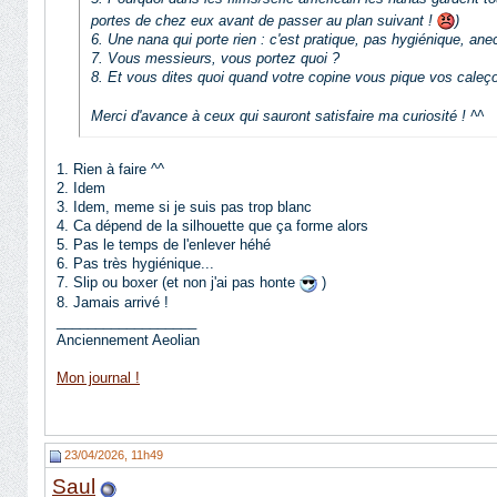
portes de chez eux avant de passer au plan suivant !
)
6. Une nana qui porte rien : c'est pratique, pas hygiénique, ane
7. Vous messieurs, vous portez quoi ?
8. Et vous dites quoi quand votre copine vous pique vos cale
Merci d'avance à ceux qui sauront satisfaire ma curiosité ! ^^
1. Rien à faire ^^
2. Idem
3. Idem, meme si je suis pas trop blanc
4. Ca dépend de la silhouette que ça forme alors
5. Pas le temps de l'enlever héhé
6. Pas très hygiénique...
7. Slip ou boxer (et non j'ai pas honte
)
8. Jamais arrivé !
__________________
Anciennement Aeolian
Mon journal !
23/04/2026, 11h49
Saul