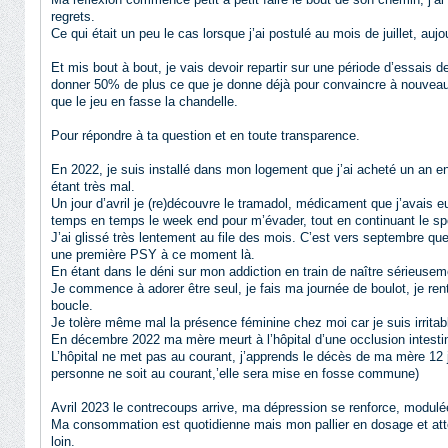
regrets.
Ce qui était un peu le cas lorsque j’ai postulé au mois de juillet, auj
Et mis bout à bout, je vais devoir repartir sur une période d’essai
donner 50% de plus ce que je donne déjà pour convaincre à nouveau, 
que le jeu en fasse la chandelle.
Pour répondre à ta question et en toute transparence.
En 2022, je suis installé dans mon logement que j’ai acheté un an en 
étant très mal.
Un jour d’avril je (re)découvre le tramadol, médicament que j’avais 
temps en temps le week end pour m’évader, tout en continuant le sp
J’ai glissé très lentement au file des mois. C’est vers septembre qu
une première PSY à ce moment là.
En étant dans le déni sur mon addiction en train de naître sérieusem
Je commence à adorer être seul, je fais ma journée de boulot, je ren
boucle.
Je tolère même mal la présence féminine chez moi car je suis irritab
En décembre 2022 ma mère meurt à l’hôpital d’une occlusion intesti
L’hôpital ne met pas au courant, j’apprends le décès de ma mère 12 jo
personne ne soit au courant,’elle sera mise en fosse commune)
Avril 2023 le contrecoups arrive, ma dépression se renforce, modulée
Ma consommation est quotidienne mais mon pallier en dosage et atte
loin.