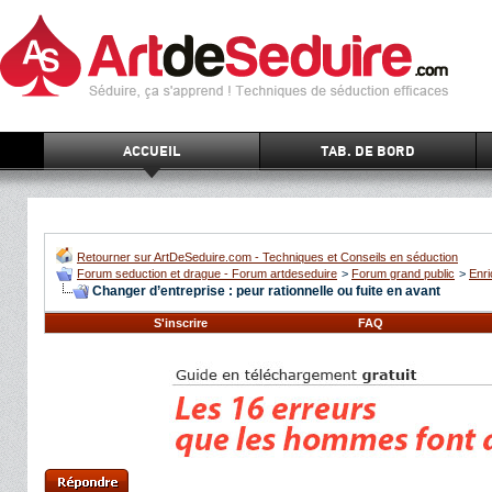
ACCUEIL
TAB. DE BORD
Retourner sur ArtDeSeduire.com - Techniques et Conseils en séduction
Forum seduction et drague - Forum artdeseduire
>
Forum grand public
>
Enri
Changer d’entreprise : peur rationnelle ou fuite en avant
S'inscrire
FAQ