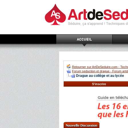
ACCUEIL
Retourner sur ArtDeSeduire.com - Techn
Forum seduction et drague - Forum artd
Drague au collège et au lycée
S'inscrire