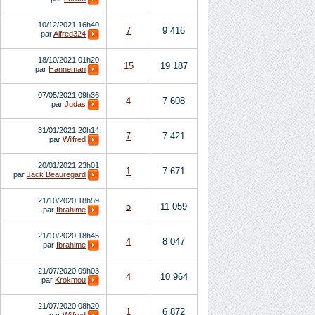
10/12/2021
16h40
7
9 416
par
Alfred324
18/10/2021
01h20
15
19 187
par
Hanneman
07/05/2021
09h36
4
7 608
par
Judas
31/01/2021
20h14
7
7 421
par
Wilfred
20/01/2021
23h01
1
7 671
par
Jack Beauregard
21/10/2020
18h59
5
11 059
par
Ibrahime
21/10/2020
18h45
4
8 047
par
Ibrahime
21/07/2020
09h03
4
10 964
par
Krokmou
21/07/2020
08h20
1
6 872
par
Wilfred