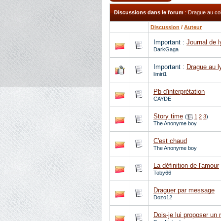
Discussions dans le forum
: Drague au col
Discussion
/
Auteur
Important :
Journal de 
DarkGaga
Important :
Drague au ly
limiri1
Pb d'interprétation
CAYDE
Story time
(
1
2
3
)
The Anonyme boy
C'est chaud
The Anonyme boy
La définition de l'amour
Toby66
Draguer par message
Dozo12
Dois-je lui proposer un 