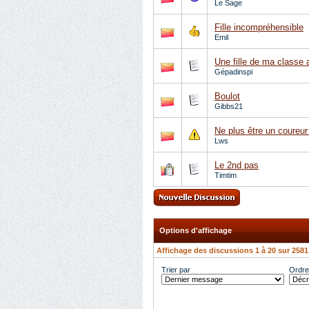
Le Sage
Fille incompréhensible
Emil
Une fille de ma classe 
Gépadinspi
Boulot
Gibbs21
Ne plus être un coureur
Lws
Le 2nd pas
Timtim
Options d'affichage
Affichage des discussions 1 à 20 sur 2581
Trier par
Ordre 