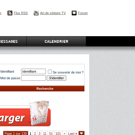
er
Flux RSS
Art de séduire TV
Forum
MESSAGES
CALENDRIER
Identifiant
Se souvenir de moi ?
Mot de passe
Recherche
Page 1 sur 130
1
2
3
11
51
101
>
Last
»