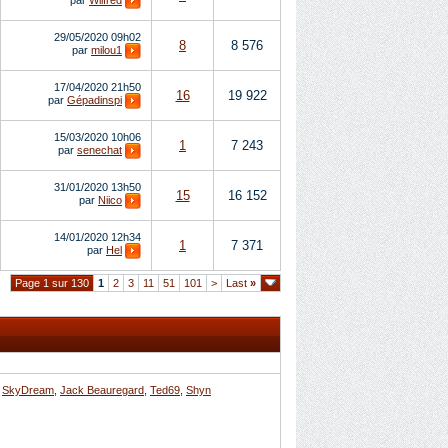
29/05/2020
09h02
8
8 576
par
milou1
17/04/2020
21h50
16
19 922
par
Gépadinspi
15/03/2020
10h06
1
7 243
par
senechat
31/01/2020
13h50
15
16 152
par
Niico
14/01/2020
12h34
1
7 371
par
Hel
Page 1 sur 130
1
2
3
11
51
101
>
Last
»
,
SkyDream
,
Jack Beauregard
,
Ted69
,
Shyn