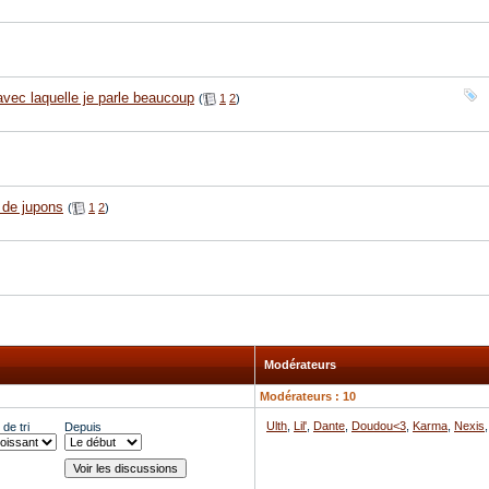
avec laquelle je parle beaucoup
(
1
2
)
 de jupons
(
1
2
)
Modérateurs
Modérateurs : 10
Ulth
,
Lil'
,
Dante
,
Doudou<3
,
Karma
,
Nexis
de tri
Depuis