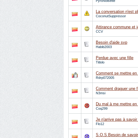
PyroNoisette
La conversation n'est pl
CoconutSuppressor
Attirance commune et je
CCV
Besoin d'aide svp
Habib2003
Perdue avec une fille
Titlolo
Comment se mettre en c
Rdrp072005
Comment draguer une fi
N3msi
Du mal à me mettre en
Coq299
Je n'arrive pas à savoir
Flo12
S.O.S Besoin de savoir s