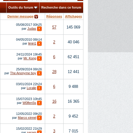
Outils du forum
Recherche dans ce forum
Dernier message
Réponses
Affichages
05/08/2017
00h25
57
145 069
par
Judas
04/05/2010
06h14
2
40 046
par
limiri1
24/11/2024
19h45
6
62 451
par
Mr. Kong
25/09/2024
06h26
28
12 441
par
The Anonyme boy
03/01/2024
22h24
6
9 488
par
Loralie
15/07/2023
10h45
16
16 365
par
W0lfenSs
12/05/2022
09h20
2
9 452
par
Marco xinnel
15/02/2022
21h29
3
7 015
par
seram