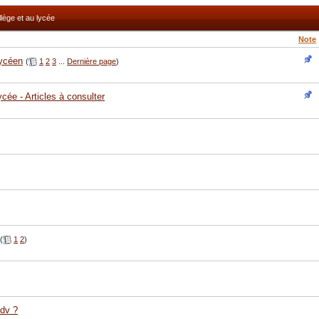
lège et au lycée
Note
lycéen
(
1
2
3
...
Dernière page
)
cée - Articles à consulter
(
1
2
)
rdv ?