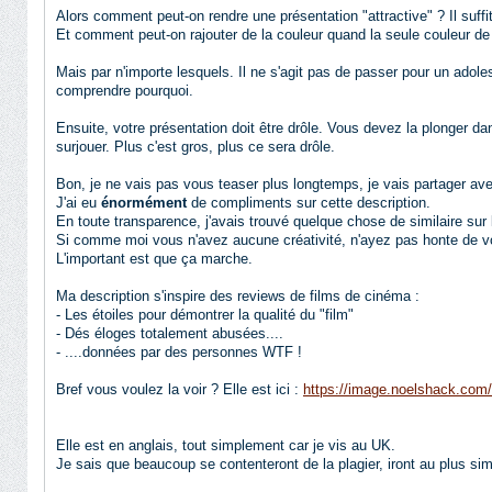
Alors comment peut-on rendre une présentation "attractive" ? Il suffit
Et comment peut-on rajouter de la couleur quand la seule couleur de po
Mais par n'importe lesquels. Il ne s'agit pas de passer pour un adoles
comprendre pourquoi.
Ensuite, votre présentation doit être drôle. Vous devez la plonger da
surjouer. Plus c'est gros, plus ce sera drôle.
Bon, je ne vais pas vous teaser plus longtemps, je vais partager av
J'ai eu
énormément
de compliments sur cette description.
En toute transparence, j'avais trouvé quelque chose de similaire sur 
Si comme moi vous n'avez aucune créativité, n'ayez pas honte de v
L'important est que ça marche.
Ma description s'inspire des reviews de films de cinéma :
- Les étoiles pour démontrer la qualité du "film"
- Dés éloges totalement abusées....
- ....données par des personnes WTF !
Bref vous voulez la voir ? Elle est ici :
https://image.noelshack.com/f
Elle est en anglais, tout simplement car je vis au UK.
Je sais que beaucoup se contenteront de la plagier, iront au plus sim