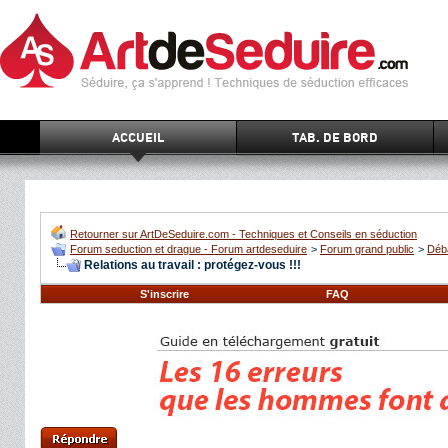
ACCUEIL
TAB. DE BORD
Retourner sur ArtDeSeduire.com - Techniques et Conseils en séduction
Forum seduction et drague - Forum artdeseduire
>
Forum grand public
>
Déb
Relations au travail : protégez-vous !!!
S'inscrire
FAQ