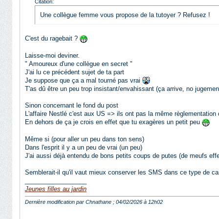
Citation:
Une collègue femme vous propose de la tutoyer ? Refusez !
C'est du ragebait ?
Laisse-moi deviner.
" Amoureux d'une collègue en secret "
J'ai lu ce précédent sujet de ta part
Je suppose que ça a mal tourné pas vrai
T'as dû être un peu trop insistant/envahissant (ça arrive, no jugemen
Sinon concernant le fond du post
L'affaire Nestlé c'est aux US => ils ont pas la même règlementation q
En dehors de ça je crois en effet que tu exagères un petit peu
Même si (pour aller un peu dans ton sens)
Dans l'esprit il y a un peu de vrai (un peu)
J'ai aussi déjà entendu de bons petits coups de putes (de meufs effec
Semblerait-il qu'il vaut mieux conserver les SMS dans ce type de c
__________________
Jeunes filles au jardin
Dernière modification par Chnathane ; 04/02/2026 à
12h02