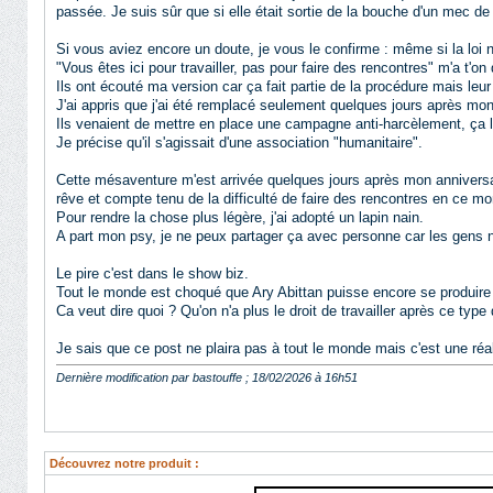
passée. Je suis sûr que si elle était sortie de la bouche d'un mec d
Si vous aviez encore un doute, je vous le confirme : même si la loi n
"Vous êtes ici pour travailler, pas pour faire des rencontres" m'a t'on
Ils ont écouté ma version car ça fait partie de la procédure mais leur 
J'ai appris que j'ai été remplacé seulement quelques jours après mo
Ils venaient de mettre en place une campagne anti-harcèlement, ça l
Je précise qu'il s'agissait d'une association "humanitaire".
Cette mésaventure m'est arrivée quelques jours après mon anniversair
rêve et compte tenu de la difficulté de faire des rencontres en ce mome
Pour rendre la chose plus légère, j'ai adopté un lapin nain.
A part mon psy, je ne peux partager ça avec personne car les gens n
Le pire c'est dans le show biz.
Tout le monde est choqué que Ary Abittan puisse encore se produire e
Ca veut dire quoi ? Qu'on n'a plus le droit de travailler après ce type
Je sais que ce post ne plaira pas à tout le monde mais c'est une réali
Dernière modification par bastouffe ; 18/02/2026 à
16h51
Découvrez notre produit :