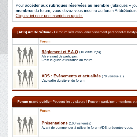
Pour
accéder aux rubriques réservées au membre
(rubriques « jou
membres
du forum, vous devez vous inscrire au forum ArtdeSeduir
Cliquez ici pour une inscription rapide.
[ADS] Art De Séduire
-
Le forum séduction, enrichissement personnel et lifestyl
Forum
Règlement et F.A.Q
(10 visiteur(s))
A lire avant de participer.
C'est le guide d’utilisation du forum.
ADS : Evènements et actualités
(78 visiteur(s))
L’actualité du site et du forum.
Forum grand public
-
Peuvent lire : visiteurs | Peuvent participer : membres et
Forum
Présentations
(108 visiteur(s))
Avant de commencer à utiliser le forum ADS, présentez-vous.