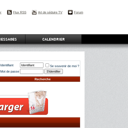
er
Flux RSS
Art de séduire TV
Forum
MESSAGES
CALENDRIER
Identifiant
Se souvenir de moi ?
Mot de passe
Recherche