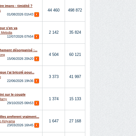
re impro - timidité ?
44 460
498 872
s
01/08/2026
01h43
our s'en va
2 142
35 824
_Melodia
12/07/2026
07h54
hement désorganisé :...
4 504
60 121
ong
15/06/2026
20h20
 que j'ai bricolé pour...
3 373
41 997
o
22/06/2026
19h36
ni sur le couple
1 374
15 133
Harry
29/10/2025
06h53
illes preferent vraiment...
1 647
27 168
o Kiriyama
23/03/2026
16h45