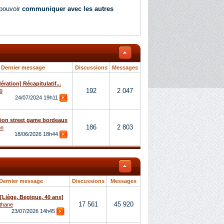
 pouvoir
communiquer avec les autres
Dernier message
Discussions
Messages
ération] Récapitulatif...
192
2 047
9
24/07/2024
19h11
ion street game bordeaux
186
2 803
on
18/06/2026
18h44
Dernier message
Discussions
Messages
[Liège, Begique, 40 ans]
17 561
45 920
thane
23/07/2026
14h45