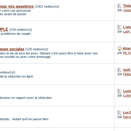
Théat
osez vos questions
(1301 visiteur(s))
par
Juda
r votre cas personnel.
gles avant de poster.
L'am
OUPLE
(219 visiteur(s))
par
Lady
e problèmes de couple.
Attac
ques sociales
(125 visiteur(s))
par
Mr. K
dans la vie de tous les jours. Séduire c’est aussi être à l’aise avec son
 en société ou avec votre entourage.
outil
visiteur(s))
par
Péith
de la séduction en ligne.
Luchi
par
Cole
émissions en rapport avec la séduction.
Les f
par
Kazu
attendu... Autant qu'il se passe bien.