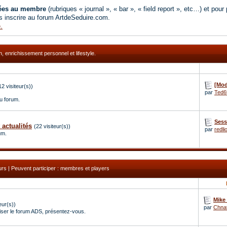
vées au membre
(rubriques « journal », « bar », « field report », etc…) et pour
 inscrire au forum ArtdeSeduire.com.
.
, enrichissement personnel et lifestyle.
[Mod
12 visiteur(s))
par
Ted6
du forum.
Sess
actualités
(22 visiteur(s))
par
redli
um.
eurs | Peuvent participer : membres et players
Mike 
eur(s))
par
Chna
iser le forum ADS, présentez-vous.