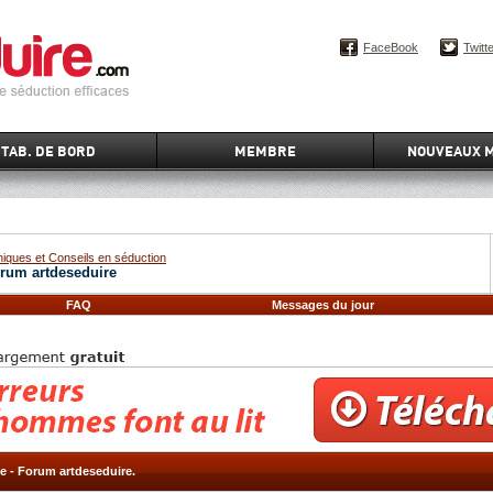
FaceBook
Twitt
TAB. DE BORD
MEMBRE
NOUVEAUX 
iques et Conseils en séduction
orum artdeseduire
FAQ
Messages du jour
e - Forum artdeseduire.