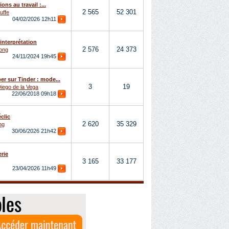
ions au travail :...
2 565
52 301
uffe
04/02/2026
12h11
interprétation
2 576
24 373
ong
24/11/2024
19h45
r sur Tinder : mode...
3
19
iego de la Vega
22/06/2018
09h18
clic
2 620
35 329
ng
30/06/2026
21h42
rie
3 165
33 177
23/04/2026
11h49