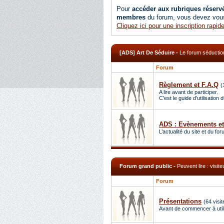
Pour
accéder aux rubriques réser
membres
du forum, vous devez vous
Cliquez ici pour une inscription rapide
[ADS] Art De Séduire
-
Le forum séduction
Forum
Règlement et F.A.Q
(
A lire avant de participer.
C'est le guide d’utilisation 
ADS : Evènements et 
L’actualité du site et du for
Forum grand public
-
Peuvent lire : visit
Forum
Présentations
(64 visit
Avant de commencer à util