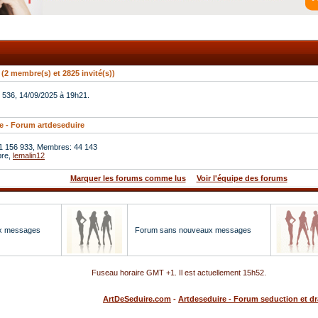
 (2 membre(s) et 2825 invité(s))
 536, 14/09/2025 à 19h21.
e - Forum artdeseduire
1 156 933, Membres: 44 143
bre,
lemalin12
Marquer les forums comme lus
Voir l'équipe des forums
x messages
Forum sans nouveaux messages
Fuseau horaire GMT +1. Il est actuellement
15h52
.
ArtDeSeduire.com
-
Artdeseduire - Forum seduction et d