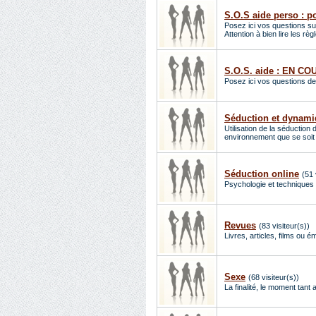
S.O.S aide perso : p
Posez ici vos questions su
Attention à bien lire les rè
S.O.S. aide : EN C
Posez ici vos questions d
Séduction et dynami
Utilisation de la séduction 
environnement que se soit
Séduction online
(51 
Psychologie et techniques 
Revues
(83 visiteur(s))
Livres, articles, films ou 
Sexe
(68 visiteur(s))
La finalité, le moment tant 