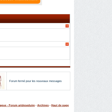
Forum fermé pour les nouveaux messages
rague - Forum artdeseduire
-
Archives
-
Haut de page