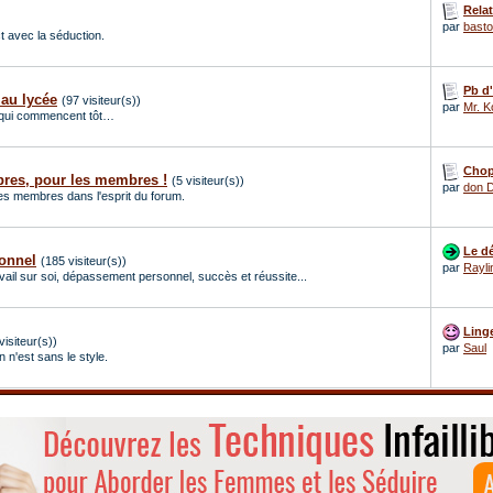
Relat
par
basto
ct avec la séduction.
Pb d'
 au lycée
(97 visiteur(s))
par
Mr. K
x qui commencent tôt…
Chope
bres, pour les membres !
(5 visiteur(s))
par
don D
des membres dans l'esprit du forum.
Le dé
onnel
(185 visiteur(s))
par
Rayli
ravail sur soi, dépassement personnel, succès et réussite...
Linge
visiteur(s))
par
Saul
n n'est sans le style.